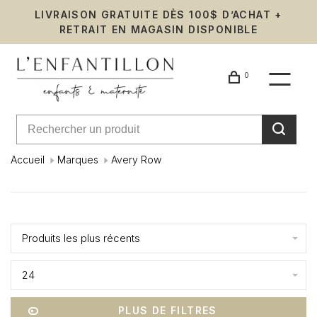
LIVRAISON GRATUITE DÈS 100$ D’ACHAT +
RETRAIT EN MAGASIN DISPONIBLE
0
Accueil
Marques
Avery Row
Avery
Affiche 1 - 8 de 8
Row
Produits les plus récents
24
PLUS DE FILTRES