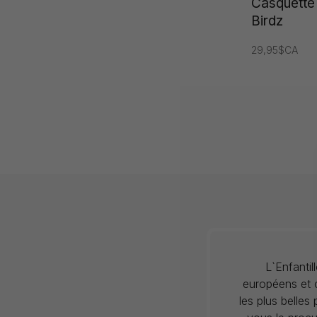
Casquette
Birdz
29,95$CA
L`Enfanti
européens et c
les plus belles