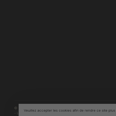
© Copyright 2026 Boutique L'Enfantillon
Veuillez accepter les cookies afin de rendre ce site plus
-
L'Enfantillon
scores a
4.7
/
5
out of
142
évaluations at
Google