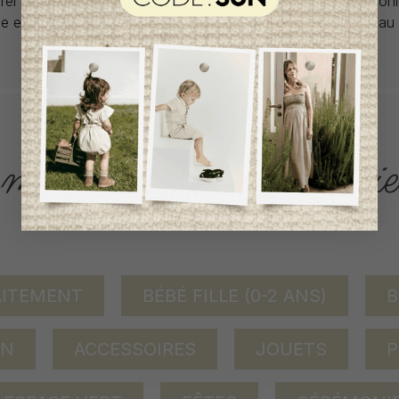
rer car la plupart du temps, les articles offerts ne sont dispon
lle et en un seul exemplaire. Profitez de la livraison gratuite 
tout achat de 100$ et plus avant taxes.
ACCÈS RAPIDE
magasinez par catégorie
AITEMENT
BÉBÉ FILLE (0-2 ANS)
B
ON
ACCESSOIRES
JOUETS
P