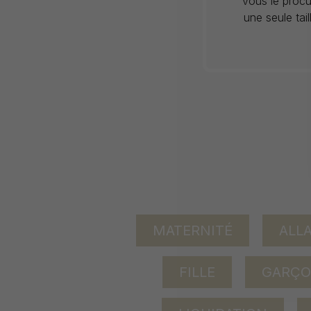
vous le procu
une seule tai
MATERNITÉ
ALL
FILLE
GARÇ