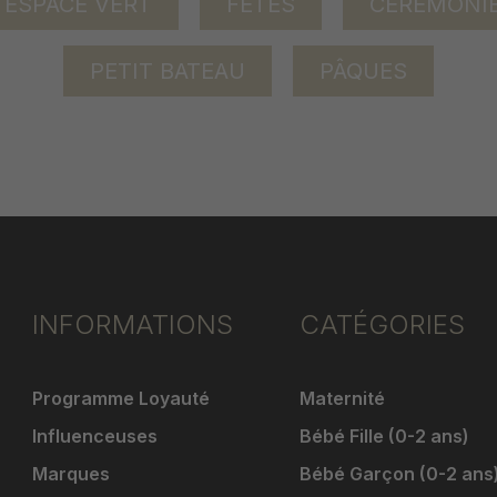
ESPACE VERT
FÊTES
CÉRÉMONI
PETIT BATEAU
PÂQUES
INFORMATIONS
CATÉGORIES
Programme Loyauté
Maternité
Influenceuses
Bébé Fille (0-2 ans)
Marques
Bébé Garçon (0-2 ans