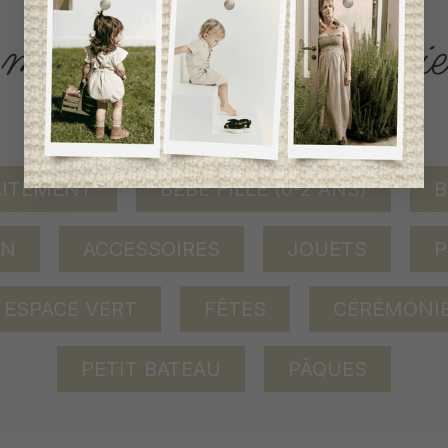
ACCÈS RAPIDE
magasinez par catégorie
AITEMENT
BÉBÉ FILLE (0-2 ANS)
B
ON
ACCESSOIRES
JOUETS
P
ESPACE VERT
FÊTES
CÉRÉMONI
PETIT BATEAU
PÂQUES