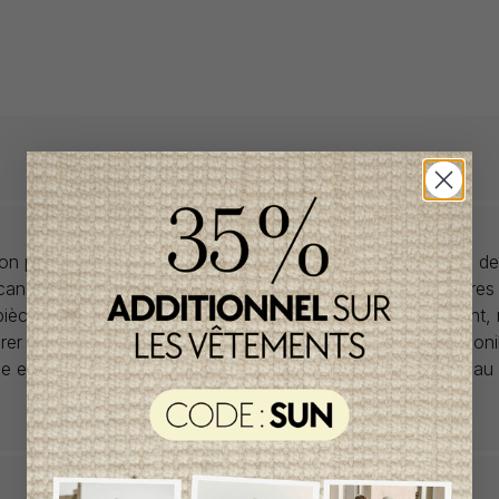
llon propose des collections pour de vêtements pour bébés de
anadiens à prix imbattables. Nous dénichons les perles rares
 pièces de saisons en saisons. Si un vêtement vous convient,
rer car la plupart du temps, les articles offerts ne sont dispon
lle et en un seul exemplaire. Profitez de la livraison gratuite 
tout achat de 100$ et plus avant taxes.