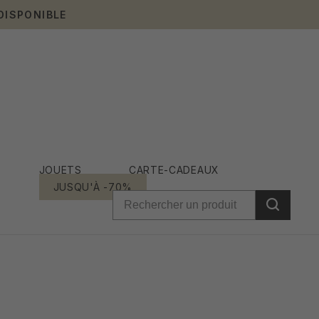
DISPONIBLE
JOUETS
CARTE-CADEAUX
JUSQU'À -70%