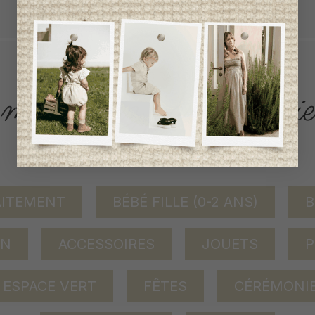
tout achat de 100$ et plus avant taxes.
ACCÈS RAPIDE
magasinez par catégorie
AITEMENT
BÉBÉ FILLE (0-2 ANS)
B
ON
ACCESSOIRES
JOUETS
P
ESPACE VERT
FÊTES
CÉRÉMONI