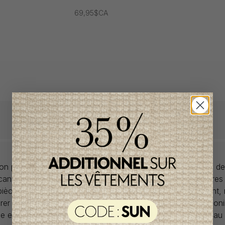
69,95$CA
llon propose des collections pour de vêtements pour bébés de
anadiens à prix imbattables. Nous dénichons les perles rares
 pièces de saisons en saisons. Si un vêtement vous convient,
rer car la plupart du temps, les articles offerts ne sont dispon
lle et en un seul exemplaire. Profitez de la livraison gratuite 