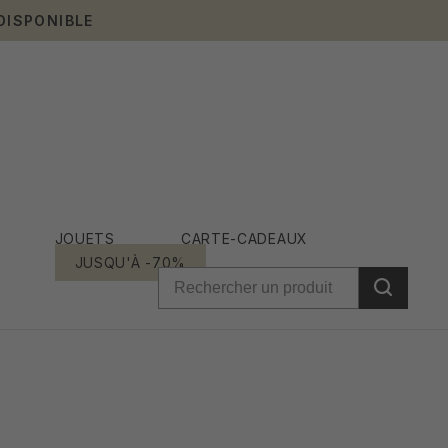
DISPONIBLE
JOUETS
CARTE-CADEAUX
JUSQU'À -70%