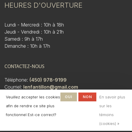
HEURES D'OUVERTURE
Lundi - Mercredi : 10h à 18h
Jeudi - Vendredi : 10h à 21h
Samedi : 9h à 17h
Dimanche : 10h à 17h
CONTACTEZ-NOUS
Téléphone:
(450) 978-9199
Courriel:
lenfantillon@gmail.com
Adresse:
3228 Boulevard Saint-Martin O. Laval, QC
Veuillez accepter les cookies
OUI
NON
En savoir plus
H7T 1A1
afin de rendre ce site plus
sur les
fonctionnel Est-ce correct?
témoins
(cookies) »