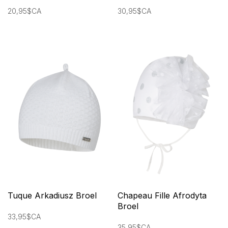
20,95$CA
30,95$CA
Tuque Arkadiusz Broel
Chapeau Fille Afrodyta
Broel
33,95$CA
35,95$CA