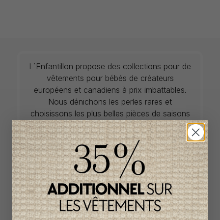
L`Enfantillon propose des collections pour de
vêtements pour bébés de créateurs
européens et canadiens à prix imbattables.
Nous dénichons les perles rares et
choisissons les plus belles pièces de saisons
en saisons. Si un vêtement vous convient, ne
tardez pas à vous le procurer car la plupart du
temps, les articles offerts ne sont disponibles
que dans une seule taille et en un seul
exemplaire. Profitez de la livraison gratuite au
Canada avec tout achat de 100$ et plus
avant taxes.