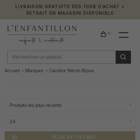
LIVRAISON GRATUITE DÈS 100$ D’ACHAT +
RETRAIT EN MAGASIN DISPONIBLE
0
Accueil
Marques
Caroline Néron Bijoux
Caroline
Affiche 1 - 3 de 3
Néron
Produits les plus récents
Bijoux
24
PLUS DE FILTRES