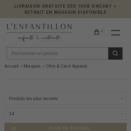
LIVRAISON GRATUITE DÈS 100$ D’ACHAT +
RETRAIT EN MAGASIN DISPONIBLE
0
Accueil
Marques
Chris & Carol Apparel
Chris
Affiche 1 - 1 de 1
&
Produits les plus récents
Carol
24
Apparel
PLUS DE FILTRES