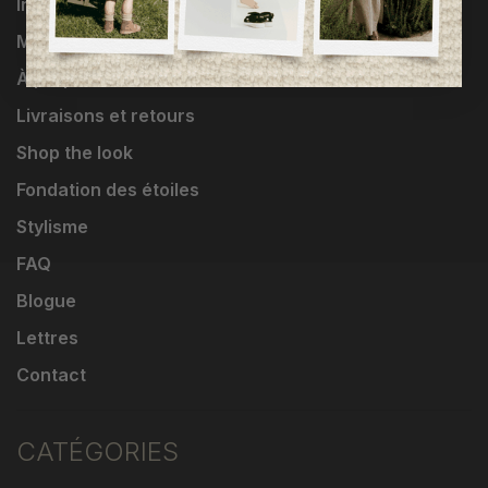
Influenceuses
Marques
À propos
Livraisons et retours
Shop the look
Fondation des étoiles
Stylisme
FAQ
Blogue
Lettres
Contact
CATÉGORIES