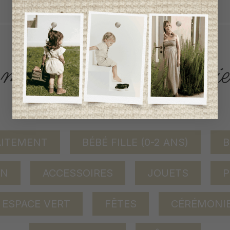
ACCÈS RAPIDE
magasinez par catégorie
AITEMENT
BÉBÉ FILLE (0-2 ANS)
B
ON
ACCESSOIRES
JOUETS
P
ESPACE VERT
FÊTES
CÉRÉMONI