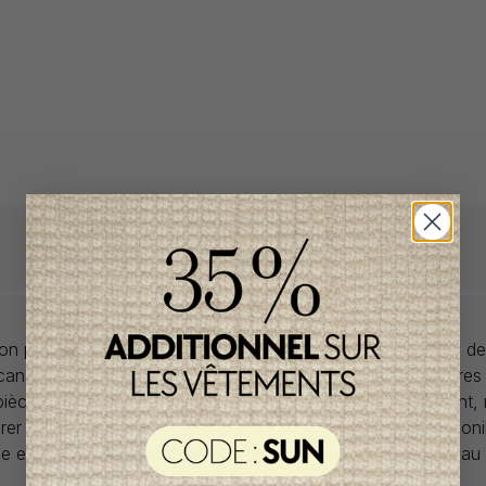
llon propose des collections pour de vêtements pour bébés de
anadiens à prix imbattables. Nous dénichons les perles rares
 pièces de saisons en saisons. Si un vêtement vous convient,
rer car la plupart du temps, les articles offerts ne sont dispon
lle et en un seul exemplaire. Profitez de la livraison gratuite 
tout achat de 100$ et plus avant taxes.