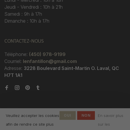
Lundi - Mercredi : 10h à 18h
Jeudi - Vendredi : 10h à 21h
Samedi : 9h à 17h
Dimanche : 10h à 17h
CONTACTEZ-NOUS
Téléphone:
(450) 978-9199
Courriel:
lenfantillon@gmail.com
Adresse:
3228 Boulevard Saint-Martin O. Laval, QC
H7T 1A1
Veuillez accepter les cookies
OUI
NON
En savoir plus
afin de rendre ce site plus
sur les
© Copyright 2026 Boutique