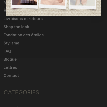
Marques
À propos
Livraisons et retours
Shop the look
Fondation des étoiles
Stylisme
FAQ
Blogue
Lettres
Contact
CATÉGORIES