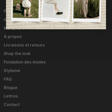
Programme Loyauté
Influenceuses
Marques
À propos
Livraisons et retours
Shop the look
Fondation des étoiles
Stylisme
FAQ
Blogue
Lettres
Contact