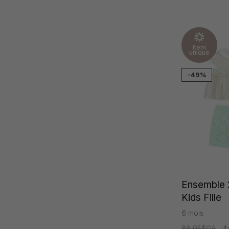
Item
unique
-49%
Ensemble 
Kids Fille
6 mois
88,95$CA
4