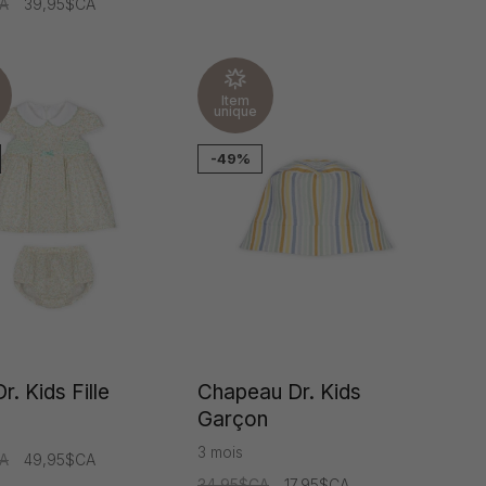
A
39,95$CA
Item
unique
-49%
. Kids Fille
Chapeau Dr. Kids
Garçon
3 mois
A
49,95$CA
34,95$CA
17,95$CA