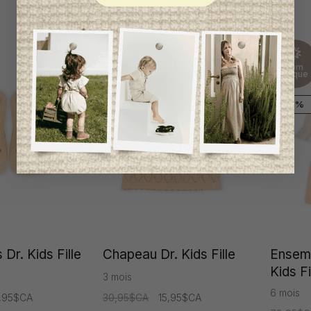
Item
Item
unique
unique
-48%
-49%
Dr. Kids Fille
Chapeau Dr. Kids Fille
Ensemb
Kids Fi
3 mois
6 mois
7,95$CA
30,95$CA
15,95$CA