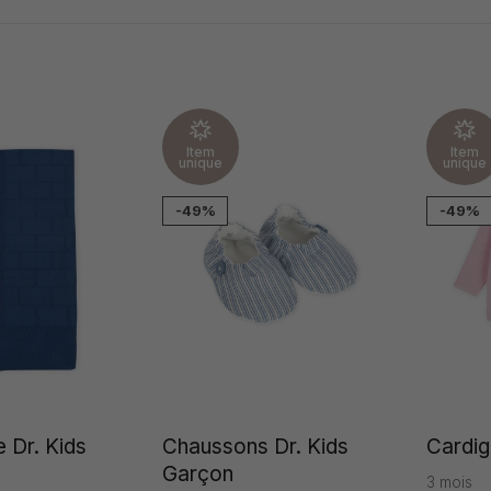
Item
Item
unique
unique
-49%
-49%
 Dr. Kids
Chaussons Dr. Kids
Cardiga
Garçon
3 mois