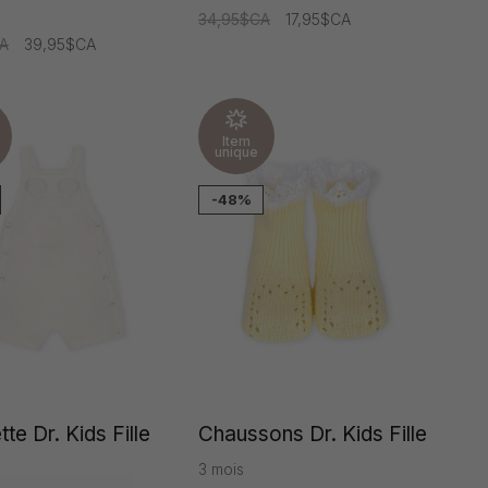
34,95$CA
17,95$CA
A
39,95$CA
Item
unique
-48%
te Dr. Kids Fille
Chaussons Dr. Kids Fille
3 mois