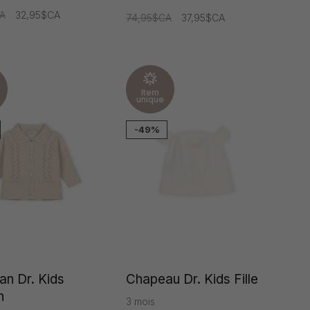
A
32,95$CA
74,95$CA
37,95$CA
Item
unique
-49%
an Dr. Kids
Chapeau Dr. Kids Fille
n
3 mois