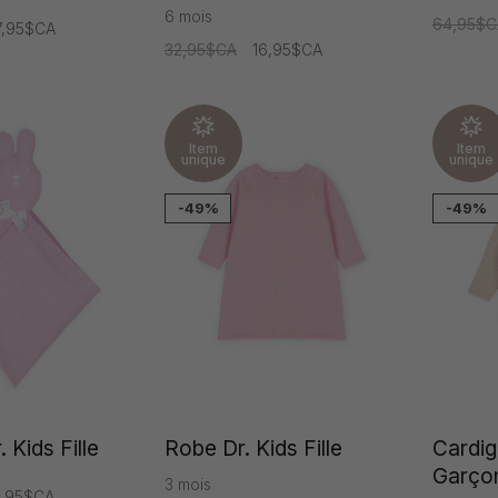
6 mois
64,95$C
7,95$CA
32,95$CA
16,95$CA
Item
Item
unique
unique
-49%
-49%
 Kids Fille
Robe Dr. Kids Fille
Cardig
Garço
3 mois
4,95$CA