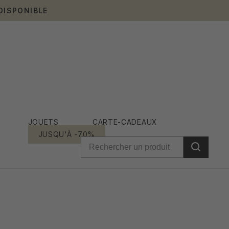
DISPONIBLE
JOUETS
CARTE-CADEAUX
JUSQU'À -70%