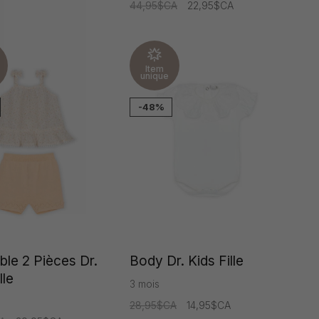
44,95$CA
22,95$CA
Item
unique
-48%
le 2 Pièces Dr.
Body Dr. Kids Fille
lle
3 mois
28,95$CA
14,95$CA