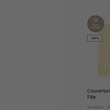
Item
unique
-49%
Couverture
Fille
94,95$CA
4