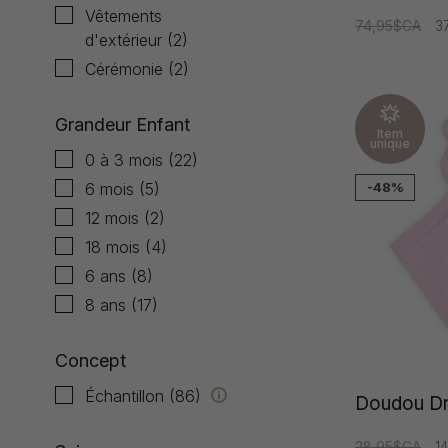
Vêtements
74,95$CA
3
d'extérieur
(2)
Cérémonie
(2)
Grandeur Enfant
Item
unique
0 à 3 mois
(22)
6 mois
(5)
-48%
12 mois
(2)
18 mois
(4)
6 ans
(8)
8 ans
(17)
Concept
Échantillon
(86)
Doudou Dr.
28,95$CA
1