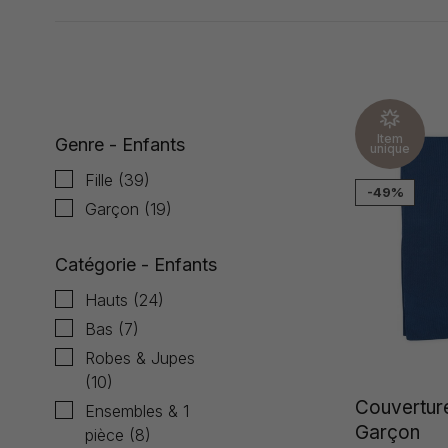
Affiche 1 - 24 de 86
Item
Genre - Enfants
unique
Fille
(39)
-49%
Garçon
(19)
Catégorie - Enfants
Hauts
(24)
Bas
(7)
Robes & Jupes
(10)
Couverture
Ensembles & 1
Garçon
pièce
(8)