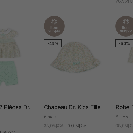
78,95$C
Item
Item
unique
unique
-49%
-50%
2 Pièces Dr.
Chapeau Dr. Kids Fille
Robe Dr
6 mois
6 mois
38,95$CA
19,95$CA
98,95$C
4,95$CA