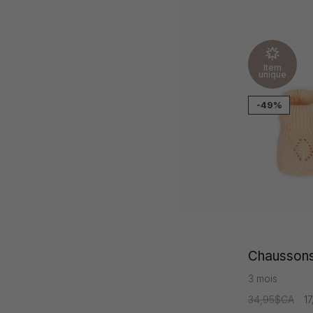
Item
unique
-49%
Chaussons 
3 mois
34,95$CA
1