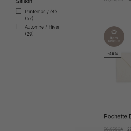
Saison
Printemps / été
(57)
Automne / Hiver
(29)
Item
unique
-49%
Pochette D
58,95$CA
2