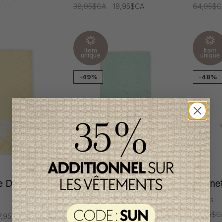
38,95$CA
19,95$CA
64,95$C
Item
Item
unique
unique
-49%
-48%
 Dr. Kids
Couverture Dr. Kids
Bonnet 
Fille
3 mois
30,95$C
7,95$CA
84,95$CA
42,95$CA