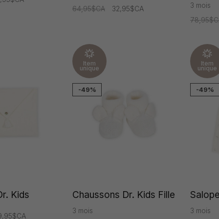
3 mois
64,95$CA
32,95$CA
78,95$C
Item
Item
unique
unique
-49%
-49%
r. Kids
Chaussons Dr. Kids Fille
Salopet
3 mois
3 mois
9,95$CA