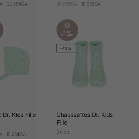
A
32,95$CA
30,95$CA
15,95$CA
Item
unique
-49%
Dr. Kids Fille
Chaussettes Dr. Kids
Fille
3 mois
A
15,95$CA