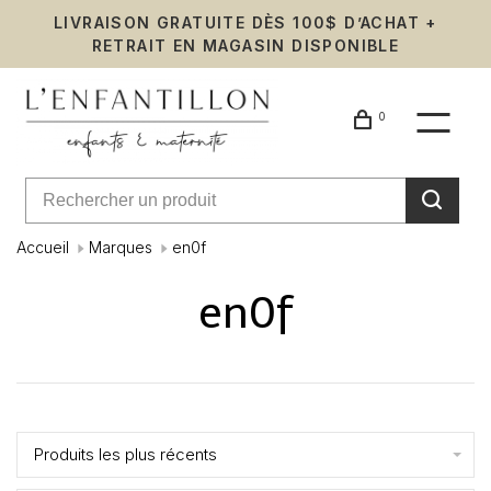
LIVRAISON GRATUITE DÈS 100$ D’ACHAT +
RETRAIT EN MAGASIN DISPONIBLE
0
Accueil
Marques
en0f
en0f
Affiche 1 - 0 de 0
Produits les plus récents