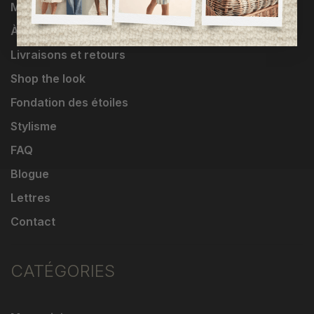
Marques
À propos
Livraisons et retours
Shop the look
Fondation des étoiles
Stylisme
FAQ
Blogue
Lettres
Contact
CATÉGORIES