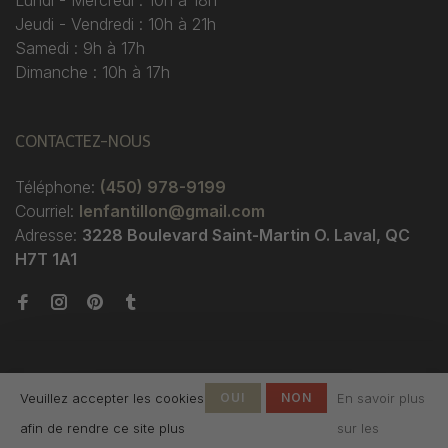
Lundi - Mercredi : 10h à 18h
Jeudi - Vendredi : 10h à 21h
Samedi : 9h à 17h
Dimanche : 10h à 17h
CONTACTEZ-NOUS
Téléphone:
(450) 978-9199
Courriel:
lenfantillon@gmail.com
Adresse:
3228 Boulevard Saint-Martin O. Laval, QC
H7T 1A1
Veuillez accepter les cookies
OUI
NON
En savoir plus
afin de rendre ce site plus
sur les
© Copyright 2026 Boutique