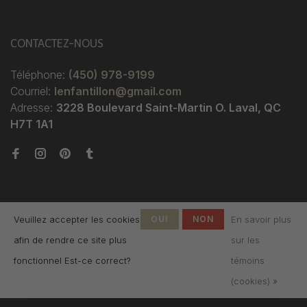
CONTACTEZ-NOUS
Téléphone:
(450) 978-9199
Courriel:
lenfantillon@gmail.com
Adresse:
3228 Boulevard Saint-Martin O. Laval, QC
H7T 1A1
Veuillez accepter les cookies
OUI
NON
En savoir plus
afin de rendre ce site plus
sur les
© Copyright 2026 Boutique
fonctionnel Est-ce correct?
témoins
L'Enfantillon
-
L'Enfantillon
scores a
4.7
/
5
out
(cookies) »
of
142
évaluations at
Google