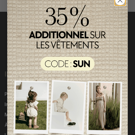
INFORMATIONS
Programme Loyauté
Influenceuses
Marques
À propos