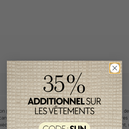
llon propose des collections pour de vêtements pour bébés de
anadiens à prix imbattables. Nous dénichons les perles rares
 pièces de saisons en saisons. Si un vêtement vous convient,