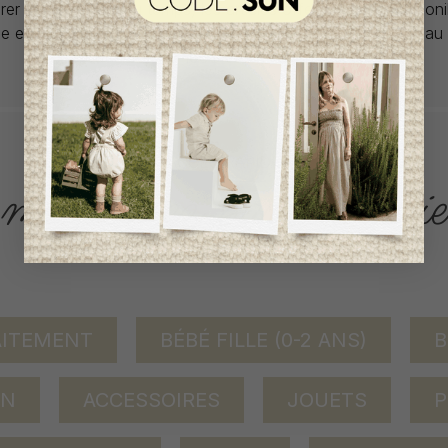
rer car la plupart du temps, les articles offerts ne sont dispon
lle et en un seul exemplaire. Profitez de la livraison gratuite 
tout achat de 100$ et plus avant taxes.
ACCÈS RAPIDE
magasinez par catégorie
AITEMENT
BÉBÉ FILLE (0-2 ANS)
B
ON
ACCESSOIRES
JOUETS
P