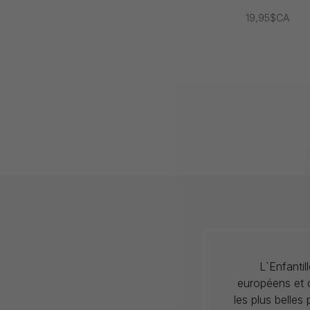
19,95$CA
L`Enfanti
européens et c
les plus belles