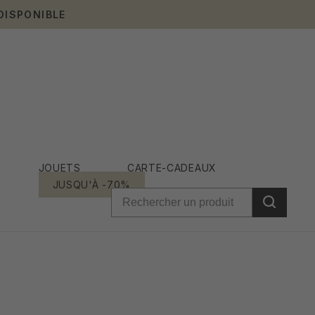
DISPONIBLE
JOUETS
CARTE-CADEAUX
JUSQU'À -70%