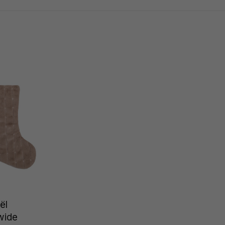
ël
wide