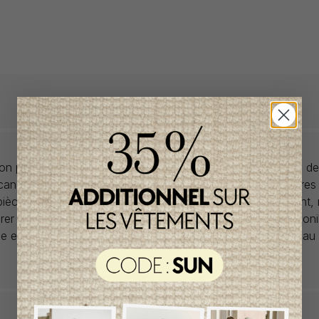
llon propose des collections pour de vêtements pour bébés de
anadiens à prix imbattables. Nous dénichons les perles rares
 pièces de saisons en saisons. Si un vêtement vous convient,
rer car la plupart du temps, les articles offerts ne sont dispon
lle et en un seul exemplaire. Profitez de la livraison gratuite 
tout achat de 100$ et plus avant taxes.