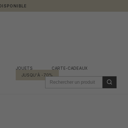
DISPONIBLE
JOUETS
CARTE-CADEAUX
JUSQU'À -70%