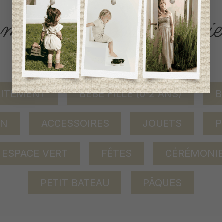
ACCÈS RAPIDE
magasinez par catégorie
AITEMENT
BÉBÉ FILLE (0-2 ANS)
B
ON
ACCESSOIRES
JOUETS
P
ESPACE VERT
FÊTES
CÉRÉMONI
PETIT BATEAU
PÂQUES