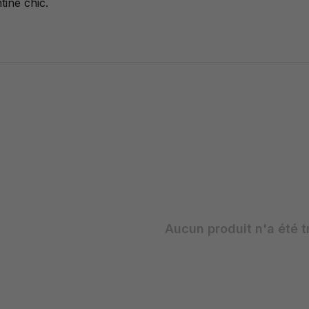
Bourget
tine chic.
Aucun produit n'a été t