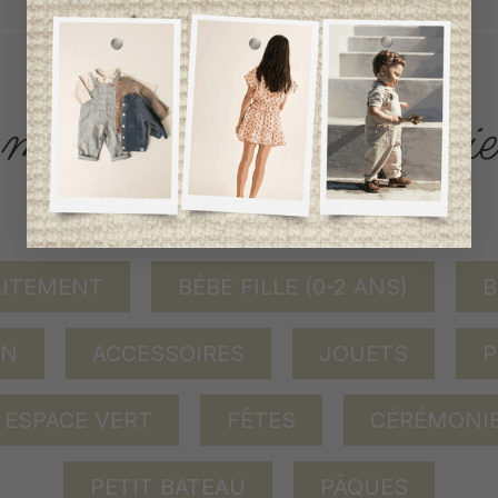
ACCÈS RAPIDE
magasinez par catégorie
AITEMENT
BÉBÉ FILLE (0-2 ANS)
B
ON
ACCESSOIRES
JOUETS
P
ESPACE VERT
FÊTES
CÉRÉMONI
PETIT BATEAU
PÂQUES