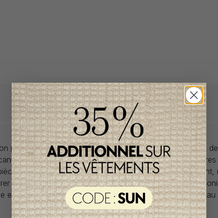
llon propose des collections pour de vêtements pour bébés de
anadiens à prix imbattables. Nous dénichons les perles rares
 pièces de saisons en saisons. Si un vêtement vous convient,
rer car la plupart du temps, les articles offerts ne sont dispon
lle et en un seul exemplaire. Profitez de la livraison gratuite 
tout achat de 100$ et plus avant taxes.