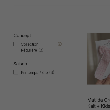
Affiche 1 - 3 de 3
Concept
Collection
Régulière
(3)
Saison
Printemps / été
(3)
Matilda G
Kait + Kid