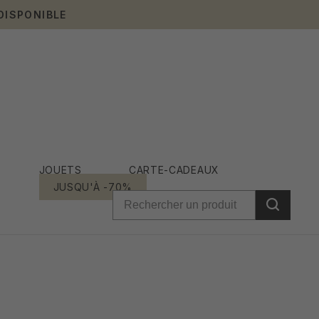
DISPONIBLE
JOUETS
CARTE-CADEAUX
JUSQU'À -70%