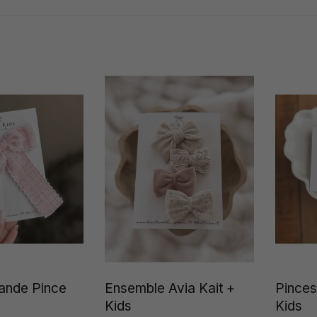
rande Pince
Ensemble Avia Kait +
Pinces
s
Kids
Kids