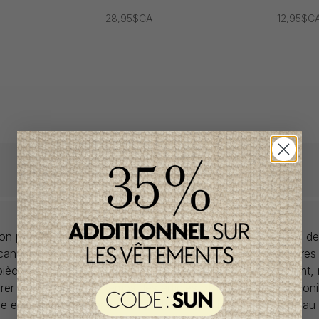
28,95$CA
12,95$C
llon propose des collections pour de vêtements pour bébés de
anadiens à prix imbattables. Nous dénichons les perles rares
 pièces de saisons en saisons. Si un vêtement vous convient,
rer car la plupart du temps, les articles offerts ne sont dispon
lle et en un seul exemplaire. Profitez de la livraison gratuite 