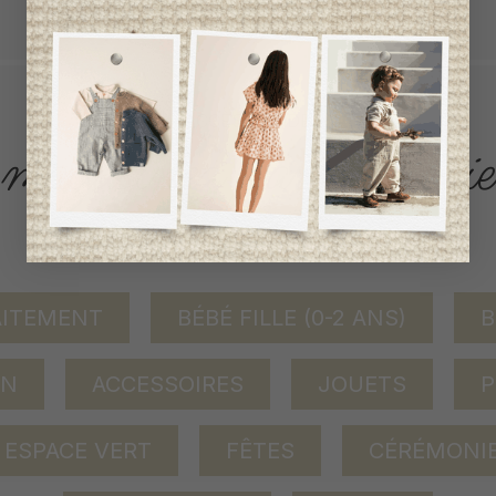
tout achat de 100$ et plus avant taxes.
ACCÈS RAPIDE
magasinez par catégorie
AITEMENT
BÉBÉ FILLE (0-2 ANS)
B
ON
ACCESSOIRES
JOUETS
P
ESPACE VERT
FÊTES
CÉRÉMONI