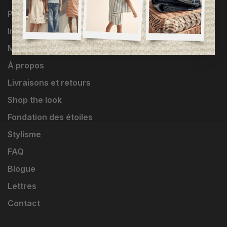
Programme Loyauté
Influenceuses
Marques
À propos
Livraisons et retours
Shop the look
Fondation des étoiles
Stylisme
FAQ
Blogue
Lettres
Contact