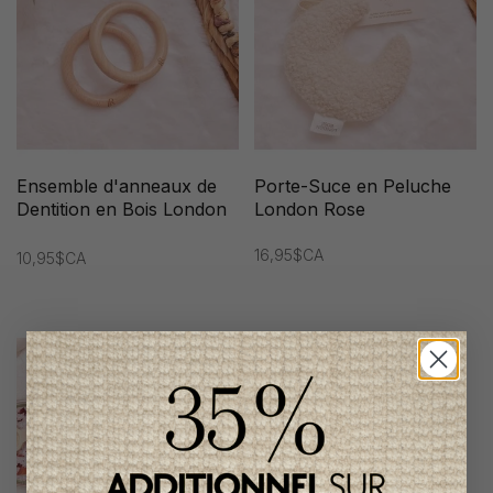
Ensemble d'anneaux de
Porte-Suce en Peluche
Dentition en Bois London
London Rose
Rose
16,95$CA
10,95$CA