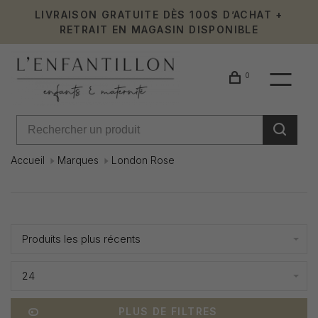
LIVRAISON GRATUITE DÈS 100$ D’ACHAT +
RETRAIT EN MAGASIN DISPONIBLE
0
Accueil
Marques
London Rose
London
Affiche 1 - 9 de 9
Rose
Produits les plus récents
24
PLUS DE FILTRES