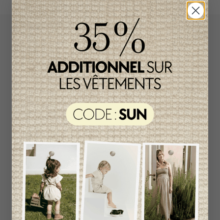
L`Enfantillon propose des collections pour de
vêtements pour bébés de créateurs
européens et canadiens à prix imbattables.
Nous dénichons les perles rares et
choisissons les plus belles pièces de saisons
en saisons. Si un vêtement vous convient, ne
tardez pas à vous le procurer car la plupart du
temps, les articles offerts ne sont disponibles
que dans une seule taille et en un seul
exemplaire. Profitez de la livraison gratuite au
Canada avec tout achat de 100$ et plus
avant taxes.
ACCÈS RAPIDE