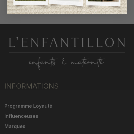
magasinez par catégorie
INFORMATIONS
Programme Loyauté
Influenceuses
Marques