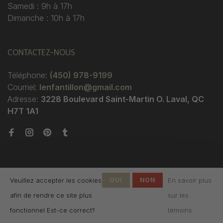
Samedi : 9h à 17h
Dimanche : 10h à 17h
CONTACTEZ-NOUS
Téléphone:
(450) 978-9199
Courriel:
lenfantillon@gmail.com
Adresse:
3228 Boulevard Saint-Martin O. Laval, QC
H7T 1A1
Veuillez accepter les cookies
OUI
NON
En savoir plus
afin de rendre ce site plus
sur les
© Copyright 2026 Boutique
fonctionnel Est-ce correct?
témoins
L'Enfantillon
-
L'Enfantillon
scores a
4.7
/
5
out