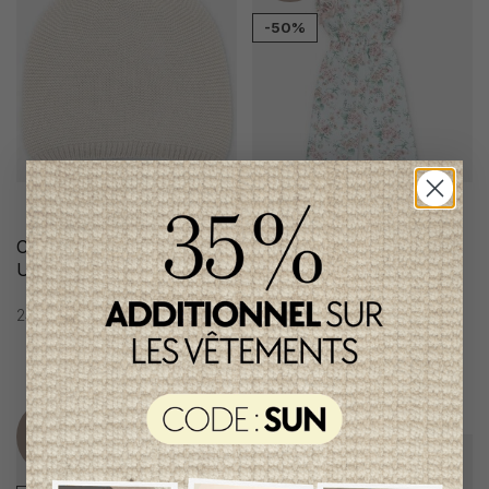
-50%
Chapeau Martin Aranda
Combi-Long Martin
Unisexe
Aranda Fille
24,95$CA
164,95$CA
82,95$CA
Item
Item
unique
unique