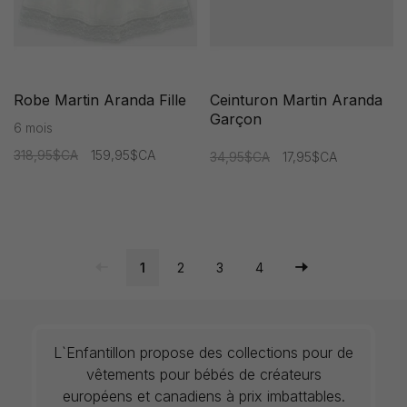
Robe Martin Aranda Fille
Ceinturon Martin Aranda
Garçon
6 mois
318,95$CA
159,95$CA
34,95$CA
17,95$CA
1
2
3
4
L`Enfantillon propose des collections pour de
vêtements pour bébés de créateurs
européens et canadiens à prix imbattables.