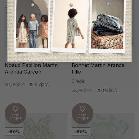
-48%
-49%
Noeud Papillon Martin
Bonnet Martin Aranda
Aranda Garçon
Fille
6 mois
30,95$CA
15,95$CA
58,95$CA
29,95$CA
Item
Item
unique
unique
-50%
-50%