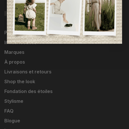
INFORMATIONS
Programme Loyauté
Influenceuses
Marques
À propos
Livraisons et retours
Shop the look
Fondation des étoiles
Stylisme
FAQ
Blogue