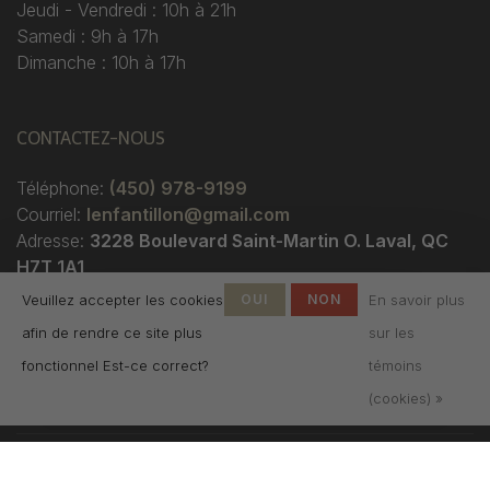
Jeudi - Vendredi : 10h à 21h
Samedi : 9h à 17h
Dimanche : 10h à 17h
CONTACTEZ-NOUS
Téléphone:
(450) 978-9199
Courriel:
lenfantillon@gmail.com
Adresse:
3228 Boulevard Saint-Martin O. Laval, QC
H7T 1A1
Veuillez accepter les cookies
OUI
NON
En savoir plus
afin de rendre ce site plus
sur les
fonctionnel Est-ce correct?
témoins
(cookies) »
© Copyright 2026 Boutique
L'Enfantillon