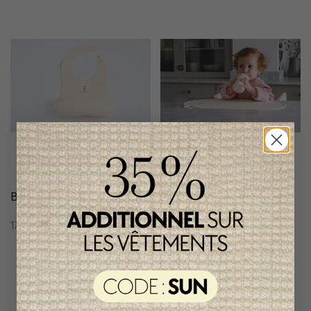
Bavoir Micasso & Co
Napperon en Silicone
Micasso & Co
17,95$CA
19,95$CA