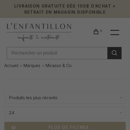
LIVRAISON GRATUITE DÈS 100$ D’ACHAT +
RETRAIT EN MAGASIN DISPONIBLE
0
Accueil
Marques
Micasso & Co
Micasso
Affiche 1 - 8 de 8
&
Produits les plus récents
Co
24
PLUS DE FILTRES