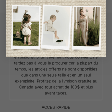
L`Enfantillon propose des collections pour de
vêtements pour bébés de créateurs
européens et canadiens à prix imbattables.
Nous dénichons les perles rares et
choisissons les plus belles pièces de saisons
en saisons. Si un vêtement vous convient, ne
tardez pas à vous le procurer car la plupart du
temps, les articles offerts ne sont disponibles
que dans une seule taille et en un seul
exemplaire. Profitez de la livraison gratuite au
Canada avec tout achat de 100$ et plus
avant taxes.
ACCÈS RAPIDE