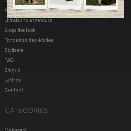
Marques
À propos
Livraisons et retours
Shop the look
Fondation des étoiles
Stylisme
FAQ
Blogue
Lettres
Contact
CATÉGORIES
Maternité