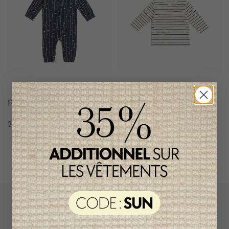
Pyjama Garçon Miles
Chandail Garçon Miles
37,95$CA
34,95$CA
L`Enfantillon propose des collections pour de
vêtements pour bébés de créateurs