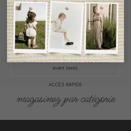
européens et canadiens à prix imbattables.
Nous dénichons les perles rares et
choisissons les plus belles pièces de saisons
en saisons. Si un vêtement vous convient, ne
tardez pas à vous le procurer car la plupart du
temps, les articles offerts ne sont disponibles
que dans une seule taille et en un seul
exemplaire. Profitez de la livraison gratuite au
Canada avec tout achat de 100$ et plus
avant taxes.
ACCÈS RAPIDE
magasinez par catégorie