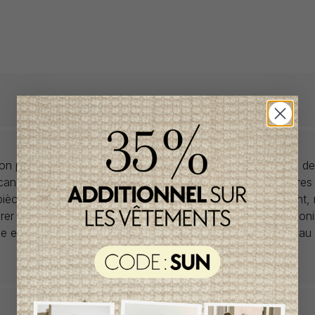
llon propose des collections pour de vêtements pour bébés de
anadiens à prix imbattables. Nous dénichons les perles rares
 pièces de saisons en saisons. Si un vêtement vous convient,
rer car la plupart du temps, les articles offerts ne sont dispon
lle et en un seul exemplaire. Profitez de la livraison gratuite 
tout achat de 100$ et plus avant taxes.