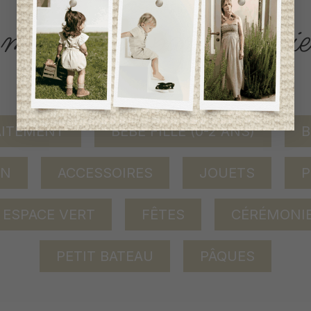
ACCÈS RAPIDE
magasinez par catégorie
AITEMENT
BÉBÉ FILLE (0-2 ANS)
B
ON
ACCESSOIRES
JOUETS
P
ESPACE VERT
FÊTES
CÉRÉMONI
PETIT BATEAU
PÂQUES