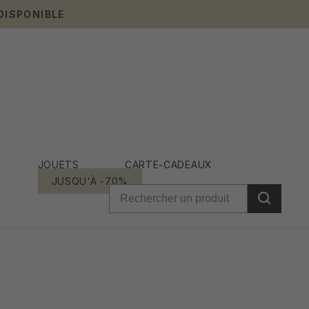
DISPONIBLE
JOUETS
CARTE-CADEAUX
JUSQU'À -70%