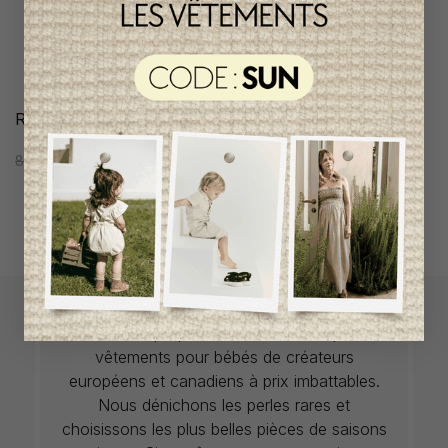
Robe Mimapi Fille
86,95$CA
47,95$CA
L`Enfantillon propose des collections pour de
vêtements pour bébés de créateurs
européens et canadiens à prix imbattables.
Nous dénichons les perles rares et
choisissons les plus belles pièces de saisons