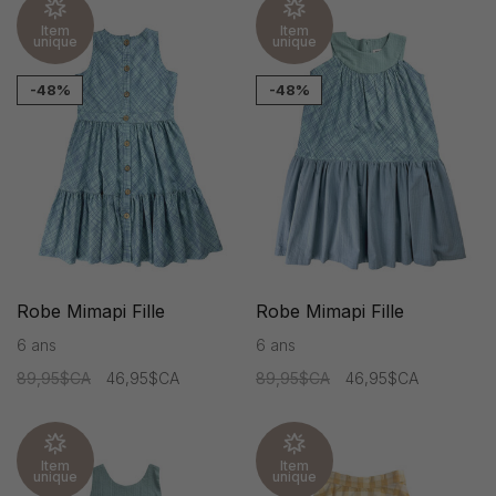
Item
Item
unique
unique
-48%
-48%
Robe Mimapi Fille
Robe Mimapi Fille
6 ans
6 ans
89,95$CA
46,95$CA
89,95$CA
46,95$CA
Item
Item
unique
unique