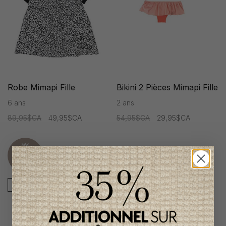
Robe Mimapi Fille
Bikini 2 Pièces Mimapi Fille
6 ans
2 ans
89,95$CA
49,95$CA
54,95$CA
29,95$CA
Item
unique
-45%