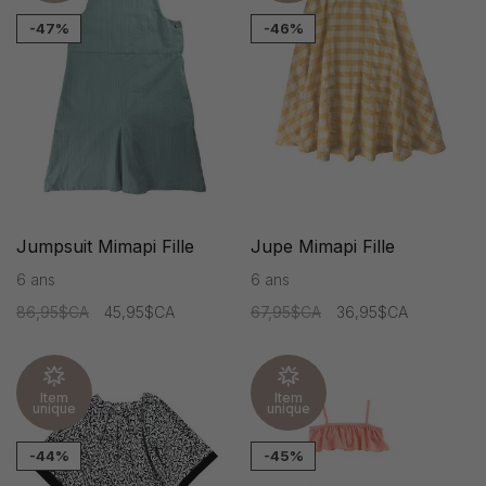
-47%
-46%
Jumpsuit Mimapi Fille
Jupe Mimapi Fille
6 ans
6 ans
86,95$CA
45,95$CA
67,95$CA
36,95$CA
Item
Item
unique
unique
-44%
-45%