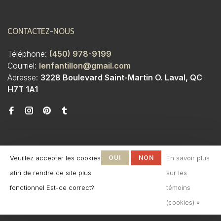
CONTACTEZ-NOUS
Téléphone:
(450) 978-9199
Courriel:
lenfantillon@gmail.com
Adresse:
3228 Boulevard Saint-Martin O. Laval, QC
H7T 1A1
Veuillez accepter les cookies
OUI
NON
En savoir plus
afin de rendre ce site plus
sur les
© Copyright 2026 Boutique
fonctionnel Est-ce correct?
témoins
L'Enfantillon
-
L'Enfantillon
scores a
4.7
/
5
out
(cookies) »
of
142
évaluations at
Google