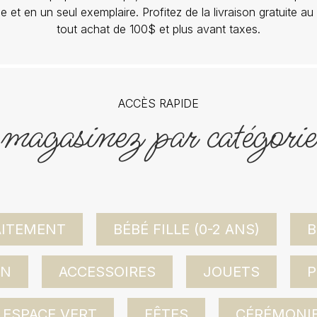
lle et en un seul exemplaire. Profitez de la livraison gratuite 
tout achat de 100$ et plus avant taxes.
ACCÈS RAPIDE
magasinez par catégorie
AITEMENT
BÉBÉ FILLE (0-2 ANS)
B
ON
ACCESSOIRES
JOUETS
P
ESPACE VERT
FÊTES
CÉRÉMONI