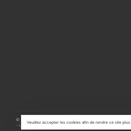
© Copyright 2026 Boutique L'Enfantillon
Veuillez accepter les cookies afin de rendre ce site plus
-
L'Enfantillon
scores a
4.7
/
5
out of
142
évaluations at
Google