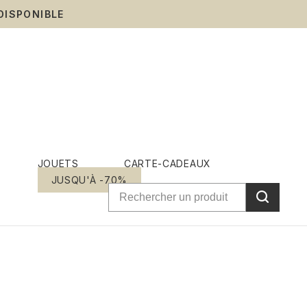
DISPONIBLE
JOUETS
CARTE-CADEAUX
JUSQU'À -70%