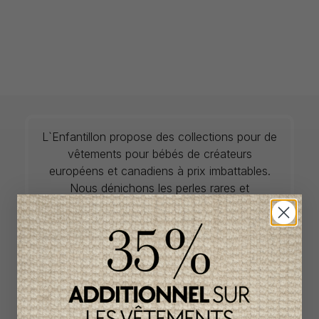
L`Enfantillon propose des collections pour de
vêtements pour bébés de créateurs
européens et canadiens à prix imbattables.
Nous dénichons les perles rares et
choisissons les plus belles pièces de saisons
en saisons. Si un vêtement vous convient, ne
tardez pas à vous le procurer car la plupart du
temps, les articles offerts ne sont disponibles
que dans une seule taille et en un seul
exemplaire. Profitez de la livraison gratuite au
Canada avec tout achat de 100$ et plus