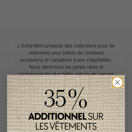
L`Enfantillon propose des collections pour de
vêtements pour bébés de créateurs
européens et canadiens à prix imbattables.
Nous dénichons les perles rares et
choisissons les plus belles pièces de saisons
en saisons. Si un vêtement vous convient, ne
tardez pas à vous le procurer car la plupart du
temps, les articles offerts ne sont disponibles
que dans une seule taille et en un seul
exemplaire. Profitez de la livraison gratuite au
Canada avec tout achat de 100$ et plus
avant taxes.