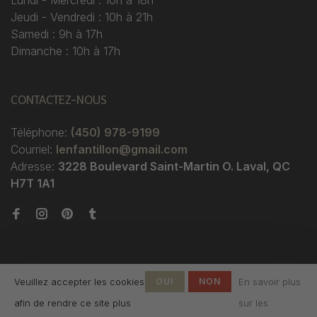
Lundi - Mercredi : 10h à 18h
Jeudi - Vendredi : 10h à 21h
Samedi : 9h à 17h
Dimanche : 10h à 17h
CONTACTEZ-NOUS
Téléphone:
(450) 978-9199
Courriel:
lenfantillon@gmail.com
Adresse:
3228 Boulevard Saint-Martin O. Laval, QC
H7T 1A1
Veuillez accepter les cookies
OUI
NON
En savoir plus
afin de rendre ce site plus
sur les
© Copyright 2026 Boutique