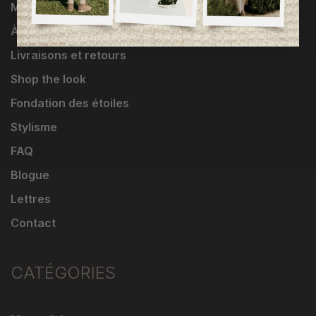
Marques
À propos
Livraisons et retours
Shop the look
Fondation des étoiles
Stylisme
FAQ
Blogue
Lettres
Contact
CATÉGORIES