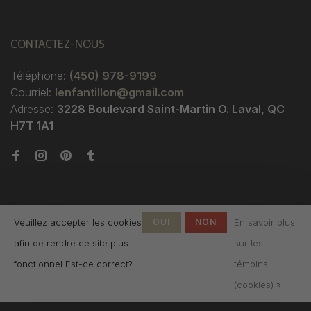
CONTACTEZ-NOUS
Téléphone:
(450) 978-9199
Courriel:
lenfantillon@gmail.com
Adresse:
3228 Boulevard Saint-Martin O. Laval, QC
H7T 1A1
Veuillez accepter les cookies
OUI
NON
En savoir plus
afin de rendre ce site plus
sur les
© Copyright 2026 Boutique
fonctionnel Est-ce correct?
témoins
L'Enfantillon
-
L'Enfantillon
scores a
4.7
/
5
out
(cookies) »
of
142
évaluations at
Google