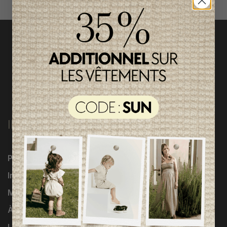
INFORMATIONS
Programme Loyauté
Influenceuses
Marques
À propos