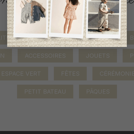
AITEMENT
BÉBÉ FILLE (0-2 ANS)
B
ON
ACCESSOIRES
JOUETS
P
ESPACE VERT
FÊTES
CÉRÉMONI
PETIT BATEAU
PÂQUES