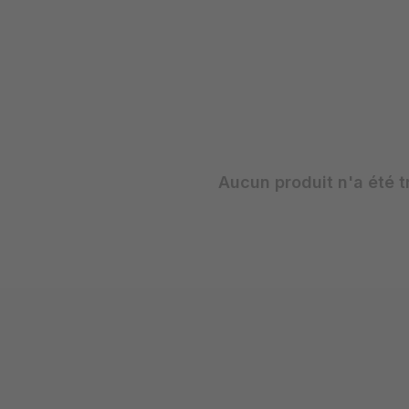
&
Carol
Aucun produit n'a été t