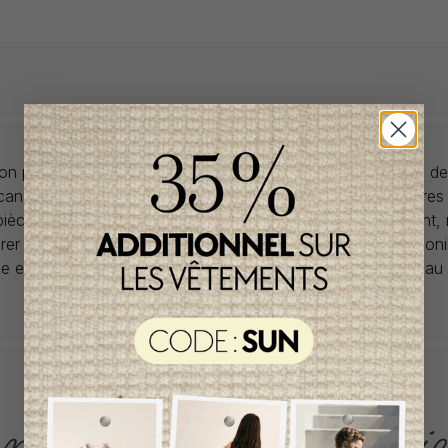
llon propose des collections pour de vêtements pour bébés de
anadiens à prix imbattables. Nous dénichons les perles rares
 pièces de saisons en saisons. Si un vêtement vous convient,
rer car la plupart du temps, les articles offerts ne sont dispon
lle et en un seul exemplaire. Profitez de la livraison gratuite 
tout achat de 100$ et plus avant taxes.
ACCÈS RAPIDE
magasinez par catégorie