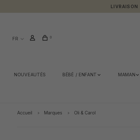
LIVRAISON
0
FR
NOUVEAUTÉS
BÉBÉ / ENFANT
MAMAN
Accueil
Marques
Oli & Carol
Affiche 1 - 0 de 0