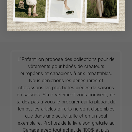
L`Enfantillon propose des collections pour de
vêtements pour bébés de créateurs
européens et canadiens à prix imbattables.
Nous dénichons les perles rares et
choisissons les plus belles pièces de saisons
en saisons. Si un vêtement vous convient, ne
tardez pas à vous le procurer car la plupart du
temps, les articles offerts ne sont disponibles
que dans une seule taille et en un seul
exemplaire. Profitez de la livraison gratuite au
Canada avec tout achat de 100$ et plus