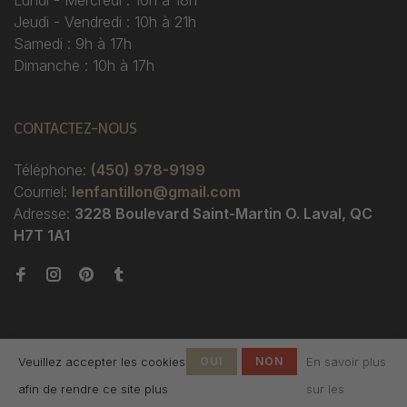
Lundi - Mercredi : 10h à 18h
Jeudi - Vendredi : 10h à 21h
Samedi : 9h à 17h
Dimanche : 10h à 17h
CONTACTEZ-NOUS
Téléphone:
(450) 978-9199
Courriel:
lenfantillon@gmail.com
Adresse:
3228 Boulevard Saint-Martin O. Laval, QC
H7T 1A1
Veuillez accepter les cookies
OUI
NON
En savoir plus
afin de rendre ce site plus
sur les
© Copyright 2026 Boutique