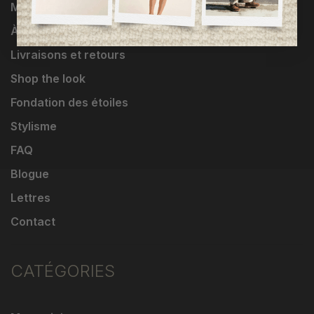
Marques
À propos
Livraisons et retours
Shop the look
Fondation des étoiles
Stylisme
FAQ
Blogue
Lettres
Contact
CATÉGORIES