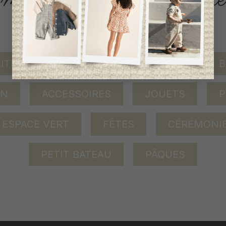
AITEMENT
BÉBÉ FILLE (0-2 ANS)
B
ON
ACCESSOIRES
JOUETS
P
ESPACE VERT
FÊTES
CÉRÉMONI
PETIT BATEAU
PÂQUES