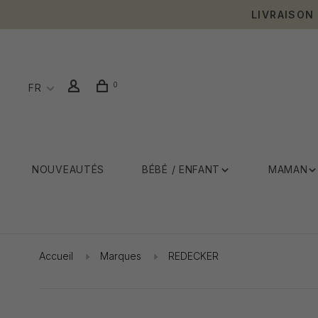
LIVRAISON
0
FR
NOUVEAUTÉS
BÉBÉ / ENFANT
MAMAN
Accueil
Marques
REDECKER
Affiche 1 - 0 de 0