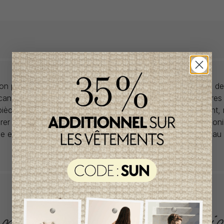
llon propose des collections pour de vêtements pour bébés de
anadiens à prix imbattables. Nous dénichons les perles rares
 pièces de saisons en saisons. Si un vêtement vous convient,
rer car la plupart du temps, les articles offerts ne sont dispon
lle et en un seul exemplaire. Profitez de la livraison gratuite 
tout achat de 100$ et plus avant taxes.
ACCÈS RAPIDE
magasinez par catégorie