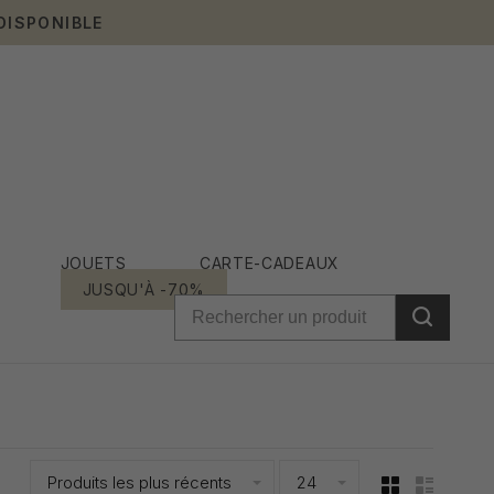
DISPONIBLE
JOUETS
CARTE-CADEAUX
JUSQU'À -70%
R
Produits les plus récents
24