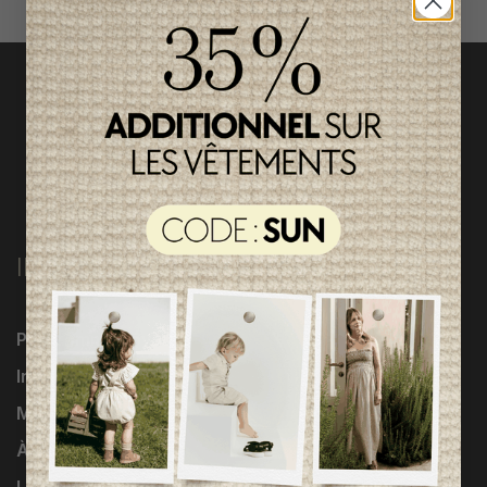
INFORMATIONS
Programme Loyauté
Influenceuses
Marques
À propos