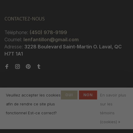
CONTACTEZ-NOUS
Téléphone:
(450) 978-9199
Courriel:
lenfantillon@gmail.com
Adresse:
3228 Boulevard Saint-Martin O. Laval, QC
H7T 1A1
Veuillez accepter les cookies
OUI
NON
En savoir plus
afin de rendre ce site plus
sur les
© Copyright 2026 Boutique
fonctionnel Est-ce correct?
témoins
L'Enfantillon
-
L'Enfantillon
scores a
4.7
/
5
out
(cookies) »
of
142
évaluations at
Google