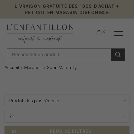
LIVRAISON GRATUITE DÈS 100$ D’ACHAT +
RETRAIT EN MAGASIN DISPONIBLE
0
Accueil
Marques
Soon Maternity
Soon
Affiche 1 - 0 de 0
Maternit
Produits les plus récents
24
PLUS DE FILTRES