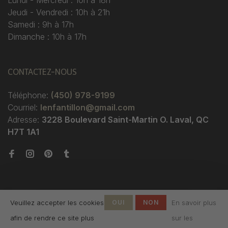
Lundi - Mercredi : 10h à 18h
Jeudi - Vendredi : 10h à 21h
Samedi : 9h à 17h
Dimanche : 10h à 17h
CONTACTEZ-NOUS
Téléphone:
(450) 978-9199
Courriel:
lenfantillon@gmail.com
Adresse:
3228 Boulevard Saint-Martin O. Laval, QC
H7T 1A1
Veuillez accepter les cookies
OUI
NON
En savoir plus
afin de rendre ce site plus
sur les
© Copyright 2026 Boutique