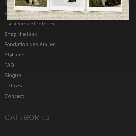
Marques
À propos
Livraisons et retours
Shop the look
Fondation des étoiles
Stylisme
FAQ
Blogue
Lettres
Contact
CATÉGORIES