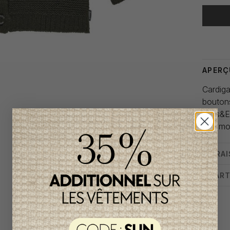
Heure de
APERÇ
Cardiga
boutons
Imps&E
3-6 mo
LIVRA
CHART