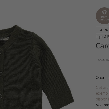
Item
uniqu
-45%
Imps & E
Car
•
•
•
SKU:
8
Quantit
Cet art
exempla
disponib
Voir ma