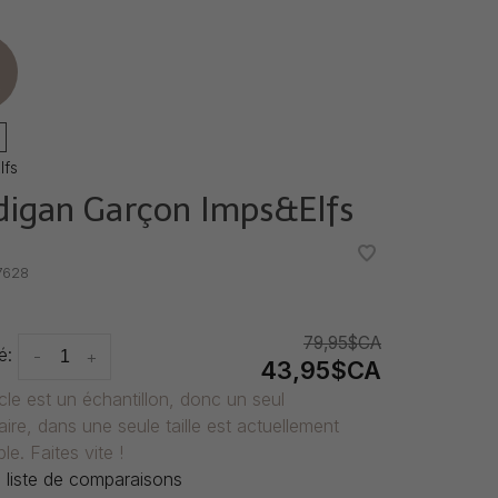
e
lfs
digan Garçon Imps&Elfs
•
•
7628
79,95$CA
é:
-
+
43,95$CA
icle est un échantillon, donc un seul
ire, dans une seule taille est actuellement
le. Faites vite !
 liste de comparaisons