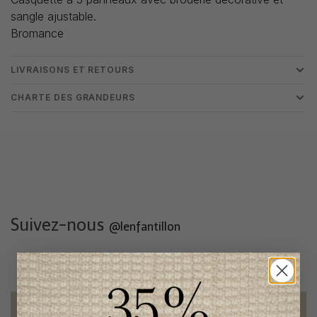
sangle ajustable.
Bromance
LIVRAISONS ET RETOURS
CHARTE DES GRANDEURS
Suivez-nous
@lenfantillon
Livraison gratuite