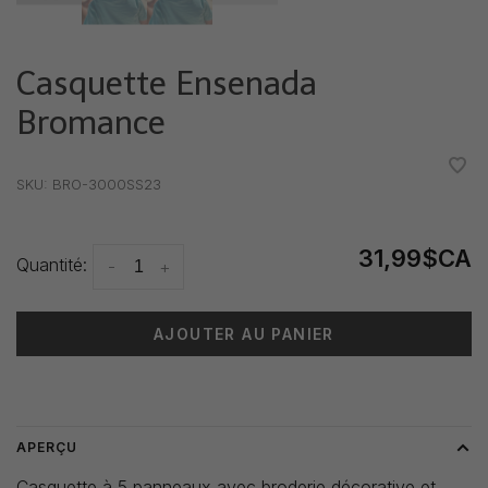
Casquette Ensenada
Bromance
•
•
•
•
•
SKU:
BRO-3000SS23
31,99$CA
Quantité:
-
+
AJOUTER AU PANIER
Heure de livraison: 3-5 jours
APERÇU
Casquette à 5 panneaux avec broderie décorative et