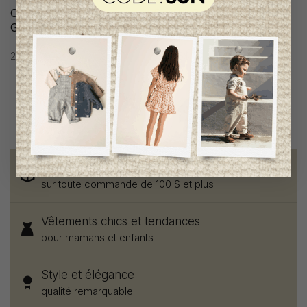
Combi-Court Patachou
Combi-Court Patachou
Garçon
Garçon
200,95$CA
160,95$CA
Livraison gratuite
sur toute commande de 100 $ et plus
Vêtements chics et tendances
pour mamans et enfants
Style et élégance
qualité remarquable