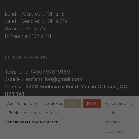
Lundi - Mercredi : 10h à 18h
Jeudi - Vendredi : 10h à 21h
Samedi : 9h à 17h
Dimanche : 10h à 17h
CONTACTEZ-NOUS
Téléphone:
(450) 978-9199
Courriel:
lenfantillon@gmail.com
Adresse:
3228 Boulevard Saint-Martin O. Laval, QC
H7T 1A1
Veuillez accepter les cookies
OUI
NON
En savoir plus
afin de rendre ce site plus
sur les
fonctionnel Est-ce correct?
témoins
(cookies) »