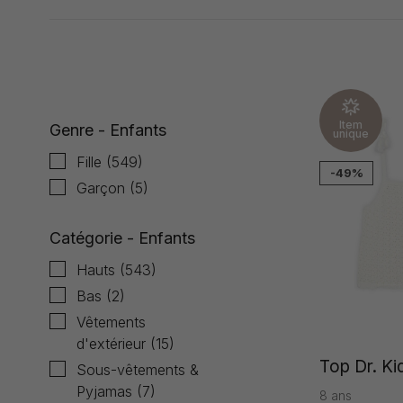
Affiche 97 - 120 de 560
Item
Genre - Enfants
unique
Fille
(549)
-49%
Garçon
(5)
Catégorie - Enfants
Hauts
(543)
Bas
(2)
Vêtements
d'extérieur
(15)
Top Dr. Kid
Sous-vêtements &
Pyjamas
(7)
8 ans