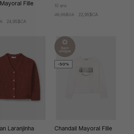
Mayoral Fille
10 ans
45,95$CA
22,95$CA
A
24,95$CA
Item
unique
-50%
an Laranjinha
Chandail Mayoral Fille