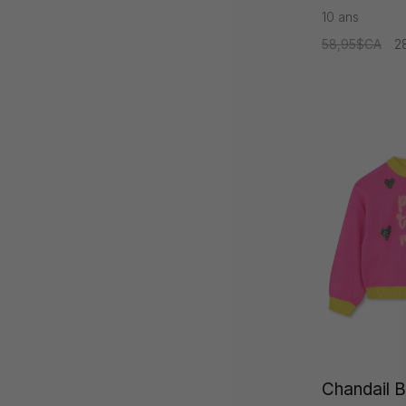
10 ans
58,95$CA
2
Chandail Bi