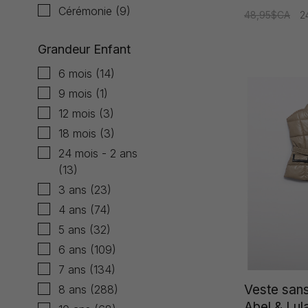
Cérémonie
(9)
48,95$CA
2
Grandeur Enfant
6 mois
(14)
9 mois
(1)
12 mois
(3)
18 mois
(3)
24 mois - 2 ans
(13)
3 ans
(23)
4 ans
(74)
5 ans
(32)
6 ans
(109)
7 ans
(134)
Veste san
8 ans
(288)
Abel & Lula