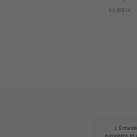
103,95$CA
L`Enfanti
européens et c