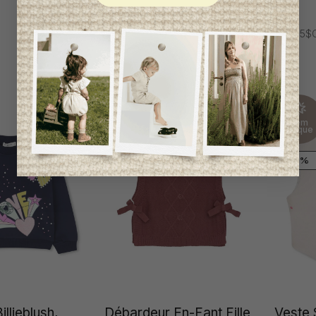
Fille
67,95$CA
100,95$
Item
unique
-50%
illieblush,
Débardeur En-Fant Fille
Veste