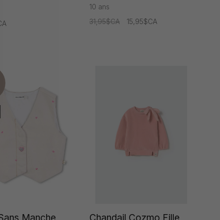
10 ans
31,95$CA
15,95$CA
CA
 Sans Manche
Chandail Cozmo Fille