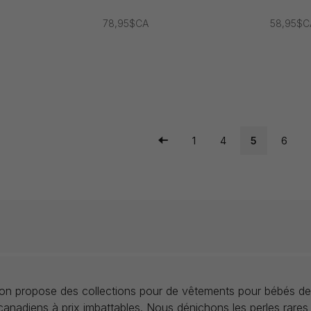
78,95$CA
58,95$C
1
4
5
6
llon propose des collections pour de vêtements pour bébés de
anadiens à prix imbattables. Nous dénichons les perles rares