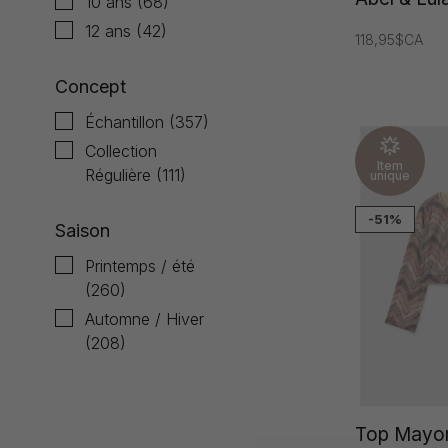
10 ans
(68)
12 ans
(42)
118,95$CA
Concept
Échantillon
(357)
Collection
Item
Régulière
(111)
unique
-51%
Saison
Printemps / été
(260)
Automne / Hiver
(208)
Top Mayora