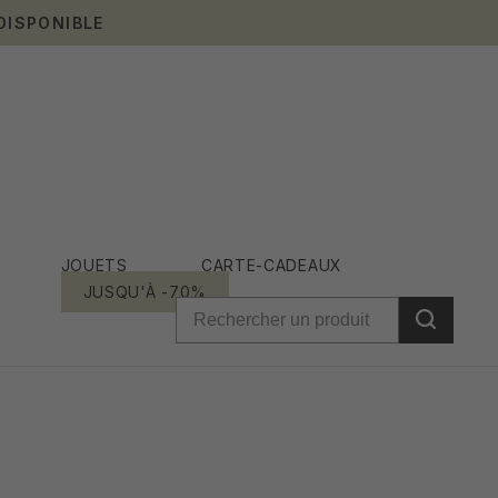
DISPONIBLE
JOUETS
CARTE-CADEAUX
JUSQU'À -70%