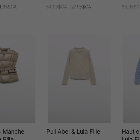
4,95$CA
54,95$CA
27,95$CA
68,95$C
s Manche
Pull Abel & Lula Fille
Haut e
 Fille
Lula Fi