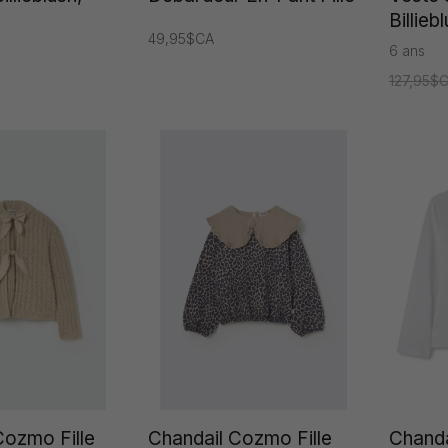
Billiebl
49,95$CA
6 ans
127,95$
Cozmo Fille
Chandail Cozmo Fille
Chandai