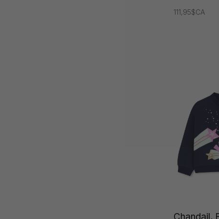
111,95$CA
Chandail, B