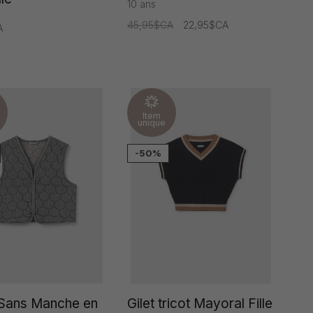
10 ans
45,95$CA
22,95$CA
A
Item
unique
-50%
 Sans Manche en
Gilet tricot Mayoral Fille