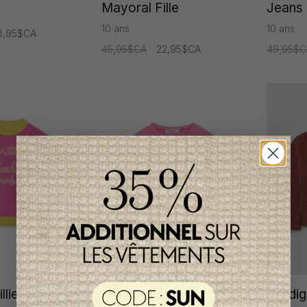
Mayoral Fille
Jeans 
10 ans
10 ans
8,95$CA
45,95$CA
22,95$CA
49,95$C
llieblush Fille
Chandail Billieblush Fille
Cardig