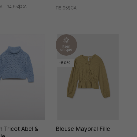
A
34,95$CA
118,95$CA
Item
unique
-50%
n Tricot Abel &
Blouse Mayoral Fille
lle