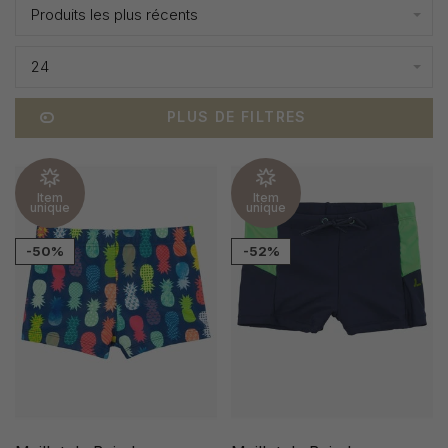
Produits les plus récents
24
PLUS DE FILTRES
Item
Item
unique
unique
-50%
-52%