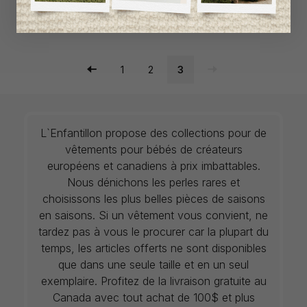
1
2
3
L`Enfantillon propose des collections pour de
vêtements pour bébés de créateurs
européens et canadiens à prix imbattables.
Nous dénichons les perles rares et
choisissons les plus belles pièces de saisons
en saisons. Si un vêtement vous convient, ne
tardez pas à vous le procurer car la plupart du
temps, les articles offerts ne sont disponibles
que dans une seule taille et en un seul
exemplaire. Profitez de la livraison gratuite au
Canada avec tout achat de 100$ et plus