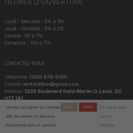
HEURES D'OUVERTURE
Lundi - Mercredi : 10h à 18h
Jeudi - Vendredi : 10h à 21h
Samedi : 9h à 17h
Dimanche : 10h à 17h
CONTACTEZ-NOUS
Téléphone:
(450) 978-9199
Courriel:
lenfantillon@gmail.com
Adresse:
3228 Boulevard Saint-Martin O. Laval, QC
H7T 1A1
Veuillez accepter les cookies
OUI
NON
En savoir plus
afin de rendre ce site plus
sur les
fonctionnel Est-ce correct?
témoins