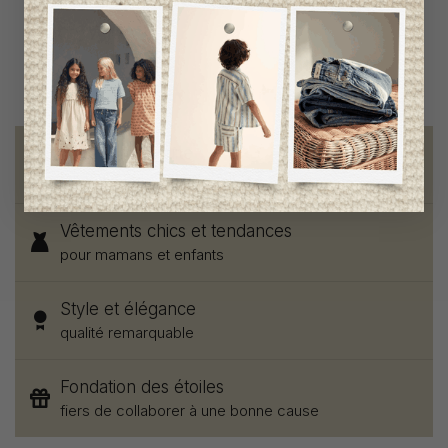
Livraison gratuite
sur toute commande de 100 $ et plus
Vêtements chics et tendances
pour mamans et enfants
Style et élégance
qualité remarquable
Fondation des étoiles
fiers de collaborer à une bonne cause