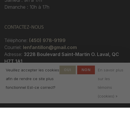
Samedi : 9h à 17h
Dimanche : 10h à 17h
CONTACTEZ-NOUS
Téléphone:
(450) 978-9199
Courriel:
lenfantillon@gmail.com
Adresse:
3228 Boulevard Saint-Martin O. Laval, QC
H7T 1A1
Veuillez accepter les cookies
OUI
NON
En savoir plus
afin de rendre ce site plus
sur les
fonctionnel Est-ce correct?
témoins
(cookies) »
© Copyright 2026 Boutique
L'Enfantillon
-
L'Enfantillon
scores a
4.7
/
5
out