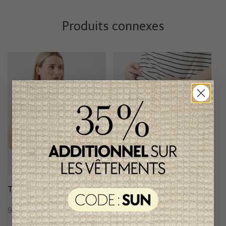
Produits connexes
Tunique Ripe Maternité
Pantalon Jambes Larges
Ripe Maternité
94,95$CA
102,95$CA