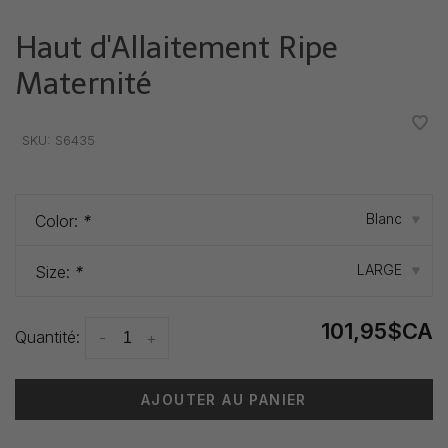
Haut d'Allaitement Ripe
Maternité
•
•
•
•
•
SKU:
S6435
Blanc
Color:
*
▾
LARGE
Size:
*
▾
101,95$CA
Quantité:
-
+
AJOUTER AU PANIER
Heure de livraison: 3-5 jours