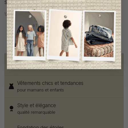
Seraphine
Seraphine
124,95$CA
108,95$CA
Livraison gratuite
sur toute commande de 100 $ et plus
Vêtements chics et tendances
pour mamans et enfants
Style et élégance
qualité remarquable
Fondation des étoiles