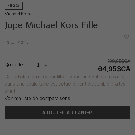
-50%
Michael Kors
Jupe Michael Kors Fille
•
•
•
•
•
SKU:
R13116
129,95$CA
Quantité:
-
+
64,95$CA
Cet article est un échantillon, donc un seul exemplaire,
dans une seule taille est actuellement disponible. Faites
vite !
Voir ma liste de comparaisons
AJOUTER AU PANIER
Heure de livraison: 3-5 jours