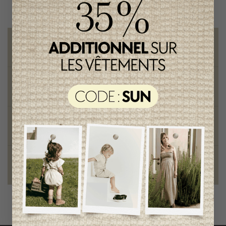
Livraison gratuite
sur toute commande de 100 $ et plus
Vêtements chics et tendances
pour mamans et enfants
Style et élégance
qualité remarquable
Fondation des étoiles
fiers de collaborer à une bonne cause