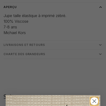
APERÇU
Jupe taille élastique à imprimé zébré.
100% Viscose
7-8 ans
Michael Kors
LIVRAISONS ET RETOURS
CHARTE DES GRANDEURS
Suivez-nous
@lenfantillon