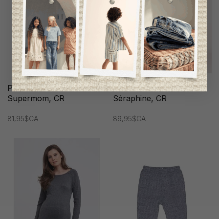
Pantalon Maternité
Pantalon Maternité
Supermom, CR
Séraphine, CR
81,95$CA
89,95$CA