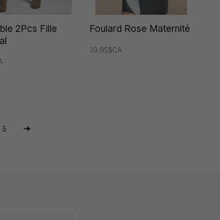
le 2Pcs Fille
Foulard Rose Maternité
al
39,95$CA
A
5