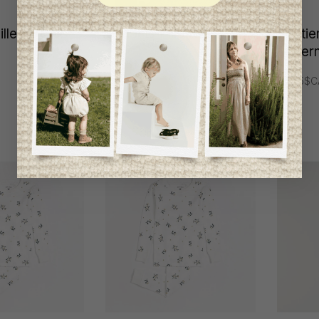
ille Le Chic
Collants Fille Nono
Souti
Matern
29,95$CA
59,95$C