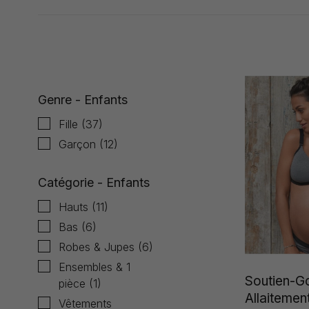
Affiche 1 - 24 de 98
Genre - Enfants
Fille
(37)
Garçon
(12)
Catégorie - Enfants
Hauts
(11)
Bas
(6)
Robes & Jupes
(6)
Ensembles & 1
Soutien-G
pièce
(1)
Allaitemen
Vêtements