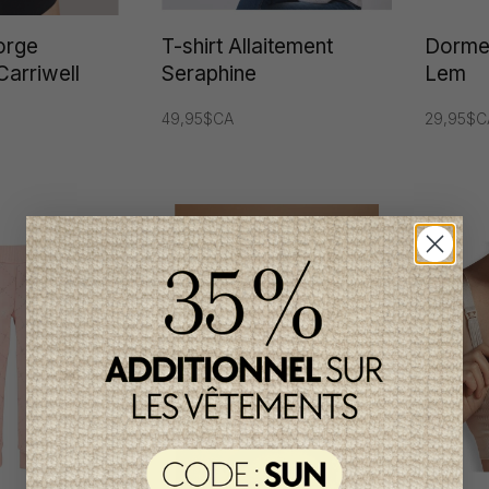
orge
T-shirt Allaitement
Dormeu
Carriwell
Seraphine
Lem
49,95$CA
29,95$C