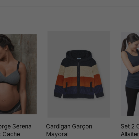
orge Serena
Cardigan Garçon
Set 2 
t Cache
Mayoral
Allait