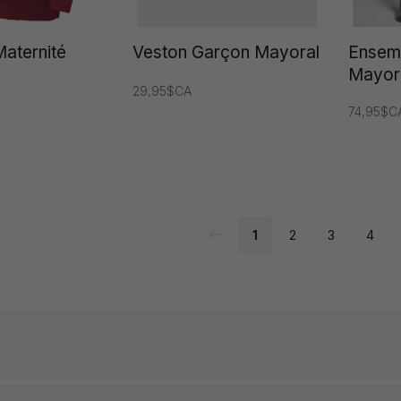
aternité
Veston Garçon Mayoral
Ensemb
Mayor
29,95$CA
74,95$C
1
2
3
4