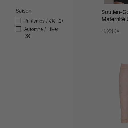
Saison
Soutien-G
Maternité 
Printemps / été
(2)
Automne / Hiver
41,95$CA
(9)