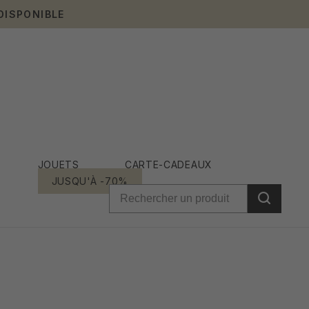
DISPONIBLE
JOUETS
CARTE-CADEAUX
JUSQU'À -70%