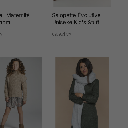
il Maternité
Salopette Évolutive
rmom
Unisexe Kid's Stuff
A
69,95$CA